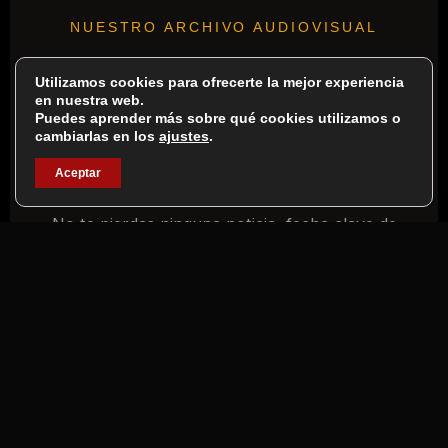
NUESTRO ARCHIVO AUDIOVISUAL
REVIVE EDICIONES
Utilizamos cookies para ofrecerte la mejor experiencia
en nuestra web.
Puedes aprender más sobre qué cookies utilizamos o
ANTERIORES
cambiarlas en los
ajustes
.
Y CONECTA CON
ZARAGOZA
Aceptar
MOVEMENT
No te pierdas ninguna noticia, fecha clave de
eventos, ni las nuevas dinámicas en las calles.
Únete a nuestra comunidad activa y sigue el día a
día del entrenamiento en Zaragoza.
SÍGUENOS EN INSTAGRAM →