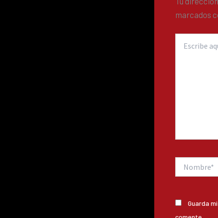
Tu dirección
marcados 
Escribe
aquí...
Nombre*
Guarda mi
comente.