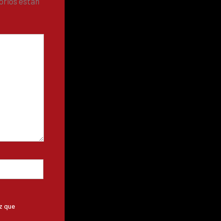
orios están
z que