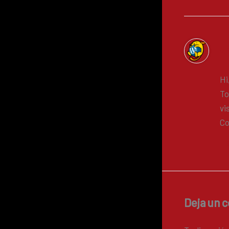
A 
Hi
To
vi
Co
R
Deja un 