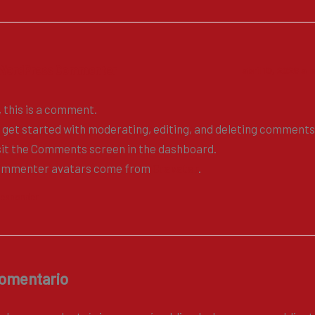
WordPress Commenter
abril 10, 2026 a 
, this is a comment.
 get started with moderating, editing, and deleting comments
sit the Comments screen in the dashboard.
mmenter avatars come from
Gravatar
.
esponder
comentario