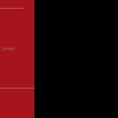
las 7:59 pm
, please